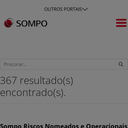
Pular para o Conteúdo principal
OUTROS PORTAIS
Pesquisa
367 resultado(s)
encontrado(s).
Sompo Riscos Nomeados e Operacionais