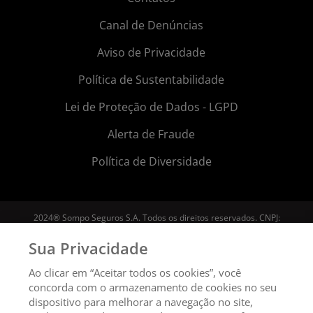
Canal de Denúncias
Aviso de Privacidade
Política de Sustentabilidade
Lei de Proteção de Dados - LGPD
Alerta de Fraude
Política de Diversidade
2024® Sompo Seguros S.A. Todos os direitos reservados.
CNPJ:
61.383.493/0001-80 Insc. Estadual: 108.345.425-115
Sua Privacidade
Ao clicar em “Aceitar todos os cookies”, você
concorda com o armazenamento de cookies no seu
dispositivo para melhorar a navegação no site,