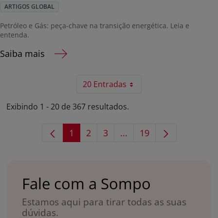
ARTIGOS GLOBAL
Petróleo e Gás: peça-chave na transição energética. Leia e
entenda.
Saiba mais
20 Entradas
Exibindo 1 - 20 de 367 resultados.
1
2
3
...
19
Página
Página
Página
Páginas intermediárias
Página
Fale com a Sompo
Estamos aqui para tirar todas as suas
dúvidas.