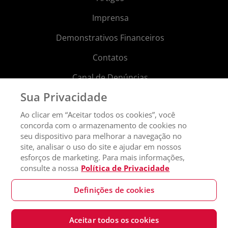
Imprensa
Demonstrativos Financeiros
Contatos
Canal de Denúncias
Sua Privacidade
Aviso de Privacidade
Ao clicar em “Aceitar todos os cookies”, você
Política de Sustentabilidade
concorda com o armazenamento de cookies no
seu dispositivo para melhorar a navegação no
Lei de Proteção de Dados - LGPD
site, analisar o uso do site e ajudar em nossos
Alerta de Fraude
esforços de marketing. Para mais informações,
consulte a nossa
Política de Privacidade
Política de Diversidade
Definições de cookies
2024® Sompo Seguros S.A. Todos os direitos reservados.
CNPJ:
Aceitar todos os cookies
61.383.493/0001-80 Insc. Estadual: 108.345.425-115