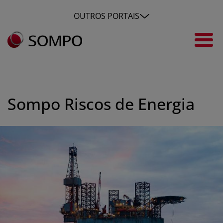
Seguro para Riscos de Petróle
Pular para o Conteúdo principal
OUTROS PORTAIS
Sompo Riscos de Energia