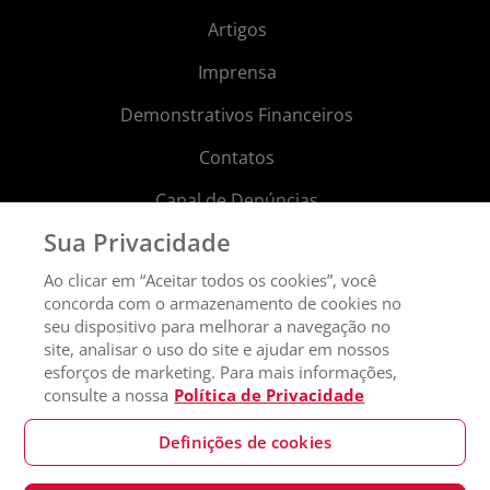
Artigos
Imprensa
Demonstrativos Financeiros
Contatos
Canal de Denúncias
Sua Privacidade
Aviso de Privacidade
Ao clicar em “Aceitar todos os cookies”, você
Política de Sustentabilidade
concorda com o armazenamento de cookies no
seu dispositivo para melhorar a navegação no
Lei de Proteção de Dados - LGPD
site, analisar o uso do site e ajudar em nossos
Alerta de Fraude
esforços de marketing. Para mais informações,
consulte a nossa
Política de Privacidade
Política de Diversidade
Definições de cookies