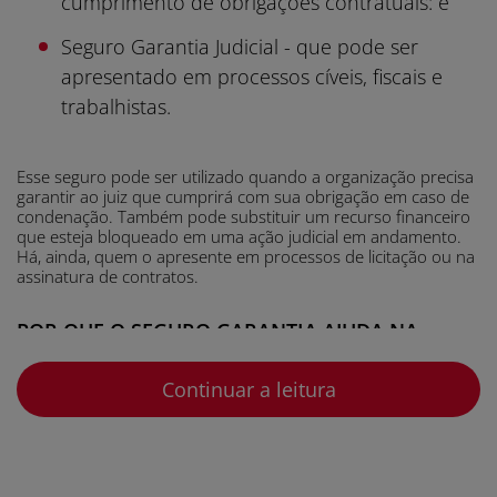
cumprimento de obrigações contratuais: e
Seguro Garantia Judicial - que pode ser
apresentado em processos cíveis, fiscais e
trabalhistas.
Esse seguro pode ser utilizado quando a organização precisa
garantir ao juiz que cumprirá com sua obrigação em caso de
condenação. Também pode substituir um recurso financeiro
que esteja bloqueado em uma ação judicial em andamento.
Há, ainda, quem o apresente em processos de licitação ou na
assinatura de contratos.
POR QUE O SEGURO GARANTIA AJUDA NA
CONCLUSÃO DE OBRAS PÚBLICAS?
Continuar a leitura
O Seguro Garantia é essencial em contratos públicos, como
os relacionados a obras do Governo. Ele funciona como uma
rede de segurança: se a empresa contratada não cumprir o
que está no contrato, a seguradora assume o risco. Isso
garante tranquilidade financeira e operacional para o