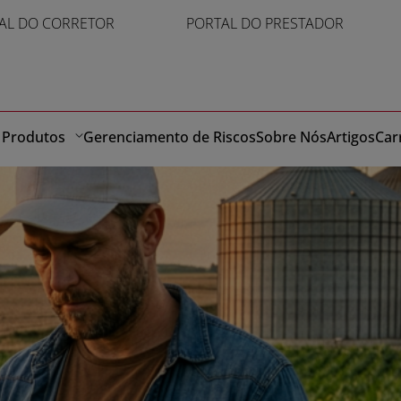
AL DO CORRETOR
PORTAL DO PRESTADOR
o
Produtos
Gerenciamento de Riscos
Sobre Nós
Artigos
Car
onegócio com eficiência