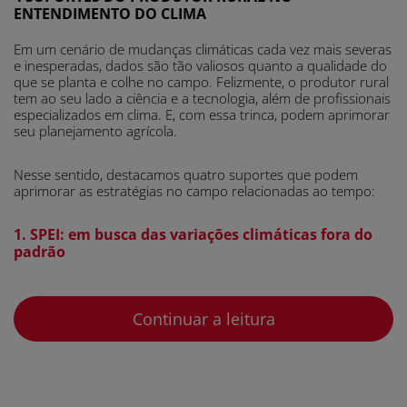
ENTENDIMENTO DO CLIMA
Em um cenário de mudanças climáticas cada vez mais severas
e inesperadas, dados são tão valiosos quanto a qualidade do
que se planta e colhe no campo. Felizmente, o produtor rural
tem ao seu lado a ciência e a tecnologia, além de profissionais
especializados em clima. E, com essa trinca, podem aprimorar
seu planejamento agrícola.
Nesse sentido, destacamos quatro suportes que podem
aprimorar as estratégias no campo relacionadas ao tempo:
1. SPEI: em busca das variações climáticas fora do
padrão
SPEI
é a sigla para
Standardized Precipitation
Evapotranspiration Index
. Na tradução para o português,
Continuar a leitura
Índice Padronizado de Precipitação e
significa
Evapotranspiração
. E o principal objetivo dessa moderna
ferramenta é rastrear variações climáticas fora do padrão.
Na prática, detecta, monitora e analisa a intensidade e a