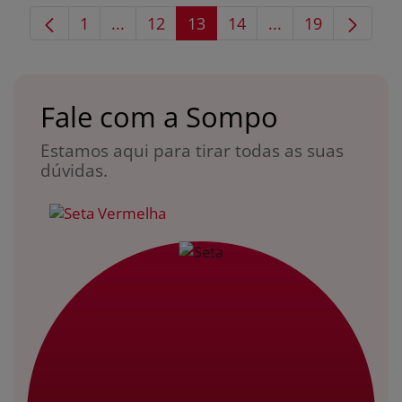
1
...
12
13
14
...
19
Página
Páginas intermediárias Usar ABA para
Página
Página
Página
Páginas intermed
Página
Fale com a Sompo
Estamos aqui para tirar todas as suas
dúvidas.