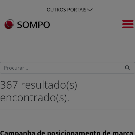
Pular para o Conteúdo principal
OUTROS PORTAIS
Pesquisa
367 resultado(s)
encontrado(s).
Campanha de posicionamento de marca